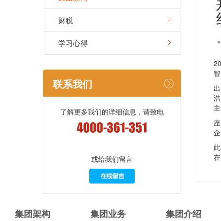
财税
学习心得
2
智
联系我们
出
浩
主
了解更多我们的详细信息，请致电
座
企
此
在
或给我们留言
集团架构
集团业务
集团介绍